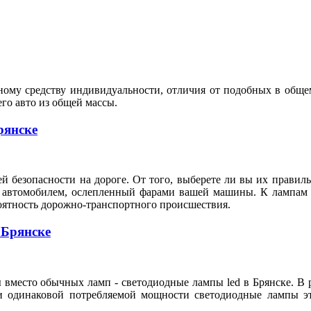
ному средству индивидуальности, отличия от подобных в обще
го авто из общей массы.
рянске
й безопасности на дороге. От того, выберете ли вы их правиль
 автомобилем, ослепленный фарами вашей машины. К лампам г
роятность дорожно-транспортного происшествия.
 Брянске
место обычных ламп - светодиодные лампы led в Брянске. В ре
при одинаковой потребляемой мощности светодиодные лампы 