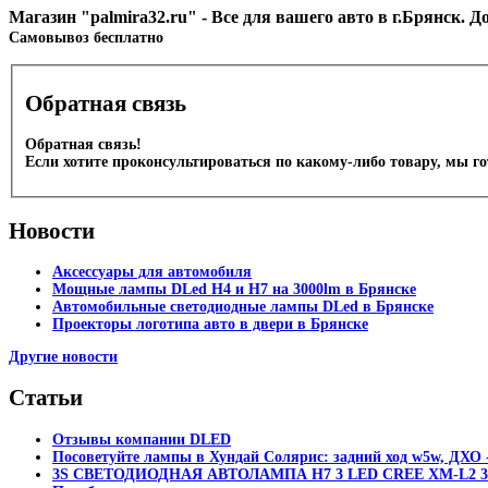
Магазин "palmira32.ru" - Все для вашего авто в г.Брянск. 
Cамовывоз бесплатно
Обратная связь
Обратная связь!
Если хотите проконсультироваться по какому-либо товару, мы г
Новости
Аксессуары для автомобиля
Мощные лампы DLed H4 и H7 на 3000lm в Брянске
Автомобильные светодиодные лампы DLed в Брянске
Проекторы логотипа авто в двери в Брянске
Другие новости
Статьи
Отзывы компании DLED
Посоветуйте лампы в Хундай Солярис: задний ход w5w, ДХО -
3S СВЕТОДИОДНАЯ АВТОЛАМПА H7 3 LED CREE XM-L2 30