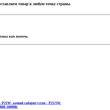
Доставляем товар в любую точку страны.
отовы вам помочь.
 P21W, задний габарит+стоп - P21/5W.
00-10000K