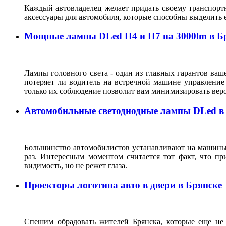
Каждый автовладелец желает придать своему транспорт
аксессуары для автомобиля, которые способны выделить е
Мощные лампы DLed H4 и H7 на 3000lm в Б
Лампы головного света - один из главных гарантов ваше
потеряет ли водитель на встречной машине управление
только их соблюдение позволит вам минимизировать ве
Автомобильные светодиодные лампы DLed в
Большинство автомобилистов устанавливают на машины в
раз. Интересным моментом считается тот факт, что 
видимость, но не режет глаза.
Проекторы логотипа авто в двери в Брянске
Спешим обрадовать жителей Брянска, которые еще не