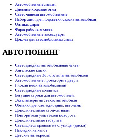
Автомобильные лампы
Дневные ходовые огни
Свето-панели автомобильные
Набор ламп для подсветки салона автомобиля
Оптика, фары
Фары рабочего света
Автомобильные аксессуары
Цоколи для автомобильных ламп
АВТОТЮНИНГ
Светодиодная автомобильная лента
Ангельские глазки
Светодиодные 3d логотипы автомобилей
Автомобильные проекторы в двери
Гибкий неон автомобильный
Светодиодные колпачки
Бегущие строки для автомобилей.
Эквалайзеры на стекло автомобиля
Обманки для светодиодных автоламп
Дополнительные стоп-сигналы
Повторители указателей поворота
Дополнительные габариты
Светящиеся крышки на ступицы (диски)
Накладки на капот
Детские автокресла