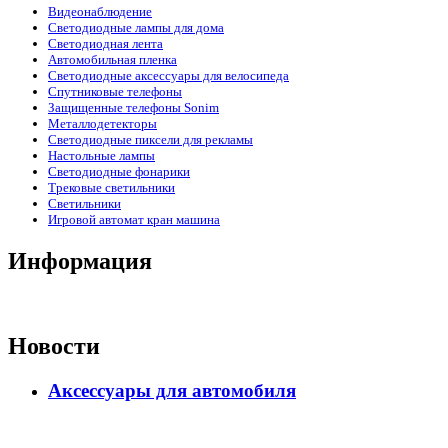
Видеонаблюдение
Светодиодные лампы для дома
Светодиодная лента
Автомобильная пленка
Светодиодные аксессуары для велосипеда
Спутниковые телефоны
Защищенные телефоны Sonim
Металлодетекторы
Светодиодные пиксели для рекламы
Настольные лампы
Светодиодные фонарики
Трековые светильники
Светильники
Игровой автомат кран машина
Информация
Новости
Аксессуары для автомобиля