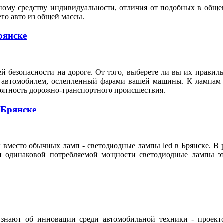
ному средству индивидуальности, отличия от подобных в обще
го авто из общей массы.
рянске
й безопасности на дороге. От того, выберете ли вы их правиль
 автомобилем, ослепленный фарами вашей машины. К лампам г
роятность дорожно-транспортного происшествия.
 Брянске
место обычных ламп - светодиодные лампы led в Брянске. В ре
при одинаковой потребляемой мощности светодиодные лампы 
 знают об инновации среди автомобильной техники - проекто