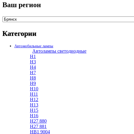
Ваш регион
Категории
Автомобильные лампы
Автолампы светодиодные
H1
H3
H4
H7
H8
H9
H10
H11
H12
H13
H15
H16
H27 880
H27 881
HB1 9004