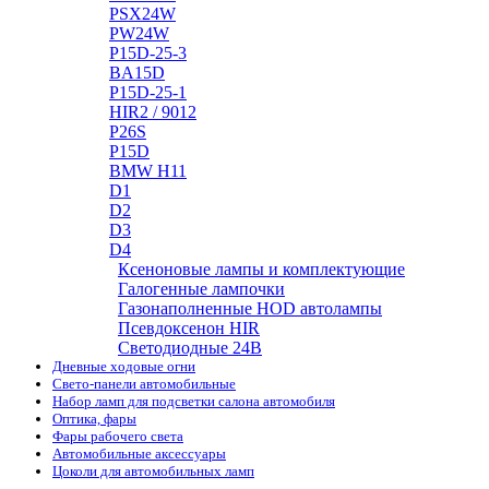
PSX24W
PW24W
P15D-25-3
BA15D
P15D-25-1
HIR2 / 9012
P26S
P15D
BMW H11
D1
D2
D3
D4
Ксеноновые лампы и комплектующие
Галогенные лампочки
Газонаполненные HOD автолампы
Псевдоксенон HIR
Cветодиодные 24B
Дневные ходовые огни
Свето-панели автомобильные
Набор ламп для подсветки салона автомобиля
Оптика, фары
Фары рабочего света
Автомобильные аксессуары
Цоколи для автомобильных ламп