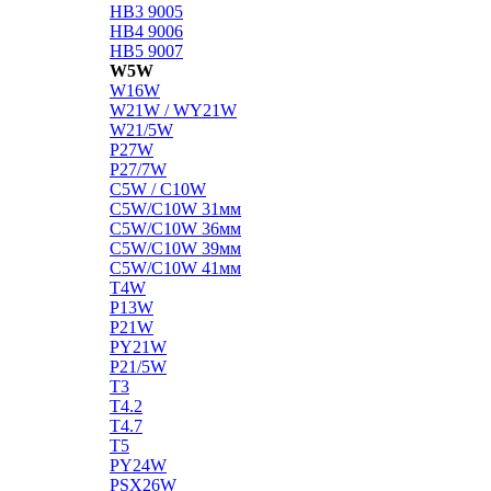
HB3 9005
HB4 9006
HB5 9007
W5W
W16W
W21W / WY21W
W21/5W
P27W
P27/7W
C5W / C10W
C5W/C10W 31мм
C5W/C10W 36мм
C5W/C10W 39мм
C5W/C10W 41мм
T4W
P13W
P21W
PY21W
P21/5W
T3
T4.2
T4.7
T5
PY24W
PSX26W