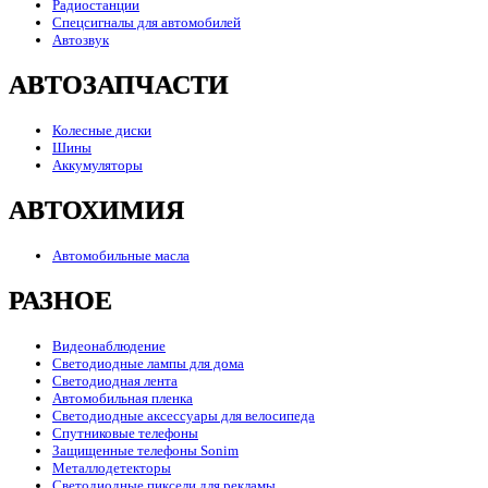
Радиостанции
Спецсигналы для автомобилей
Автозвук
АВТОЗАПЧАСТИ
Колесные диски
Шины
Аккумуляторы
АВТОХИМИЯ
Автомобильные масла
РАЗНОЕ
Видеонаблюдение
Светодиодные лампы для дома
Светодиодная лента
Автомобильная пленка
Светодиодные аксессуары для велосипеда
Спутниковые телефоны
Защищенные телефоны Sonim
Металлодетекторы
Светодиодные пиксели для рекламы