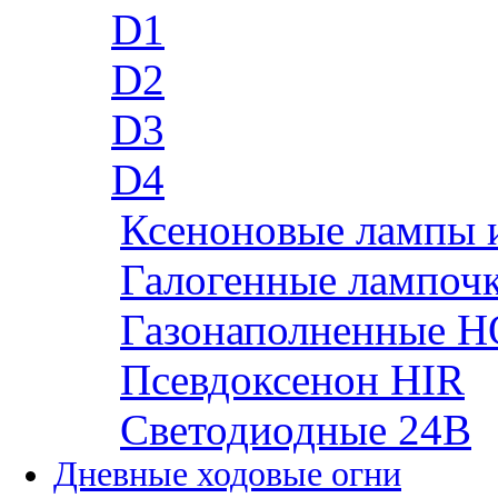
D1
D2
D3
D4
Ксеноновые лампы 
Галогенные лампоч
Газонаполненные H
Псевдоксенон HIR
Cветодиодные 24B
Дневные ходовые огни