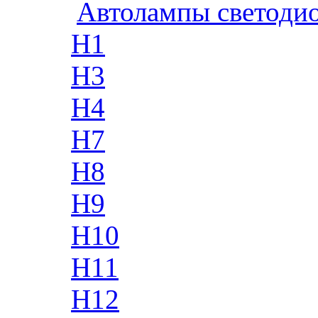
Автолампы светоди
H1
H3
H4
H7
H8
H9
H10
H11
H12