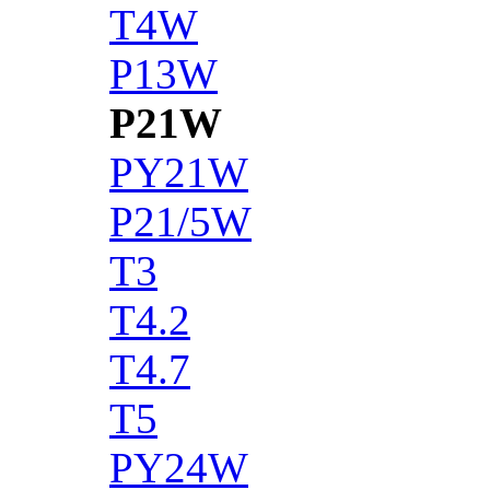
T4W
P13W
P21W
PY21W
P21/5W
T3
T4.2
T4.7
T5
PY24W