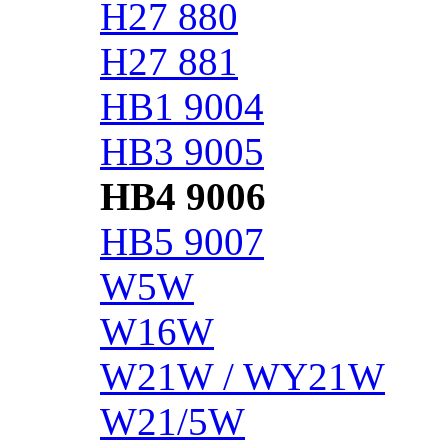
H27 880
H27 881
HB1 9004
HB3 9005
HB4 9006
HB5 9007
W5W
W16W
W21W / WY21W
W21/5W