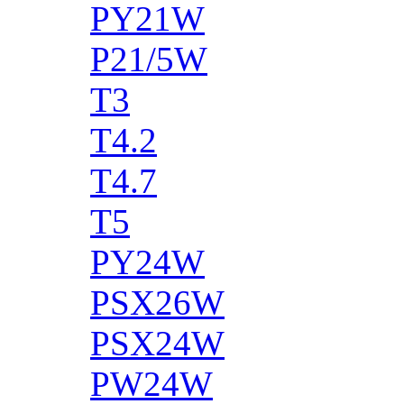
PY21W
P21/5W
T3
T4.2
T4.7
T5
PY24W
PSX26W
PSX24W
PW24W