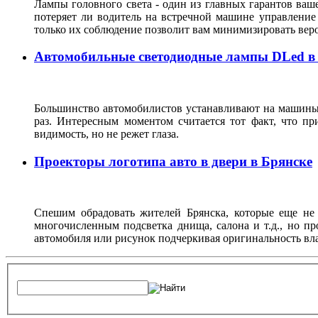
Лампы головного света - один из главных гарантов ваше
потеряет ли водитель на встречной машине управление
только их соблюдение позволит вам минимизировать ве
Автомобильные светодиодные лампы DLed в
Большинство автомобилистов устанавливают на машины в
раз. Интересным моментом считается тот факт, что 
видимость, но не режет глаза.
Проекторы логотипа авто в двери в Брянске
Спешим обрадовать жителей Брянска, которые еще не
многочисленным подсветка днища, салона и т.д., но п
автомобиля или рисунок подчеркивая оригинальность вла