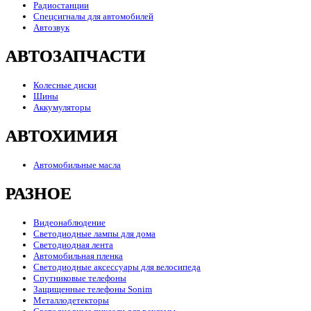
Радиостанции
Спецсигналы для автомобилей
Автозвук
АВТОЗАПЧАСТИ
Колесные диски
Шины
Аккумуляторы
АВТОХИМИЯ
Автомобильные масла
РАЗНОЕ
Видеонаблюдение
Светодиодные лампы для дома
Светодиодная лента
Автомобильная пленка
Светодиодные аксессуары для велосипеда
Спутниковые телефоны
Защищенные телефоны Sonim
Металлодетекторы