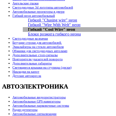
Ангельские глазки
Светодиодные 3d логотипы автомобилей
Автомобильные проекторы в двери
Гибкий неон автомобильный
Гибкий "Chasing wire" неон
Гибкий "Wire With Welt" неон
Гибкий "Cool Wire" неон
Блоки розжига гибкого неона
Светодиодные колпачки
Бегущие строки для автомобилей.
Эквалайзеры на стекло автомобиля
Обманки для светодиодных автоламп
Дополнительные стоп-сигналы
Повторители указателей поворота
Дополнительные габариты
Светящиеся крышки на ступицы (диски)
Накладки на капот
Детские автокресла
АВТОЭЛЕКТРОНИКА
Автомобильные видеорегистраторы
Автомобильные GPS навигаторы
Автомобильные парковочные системы
Радар-детекторы
Автомобильные сигнализации