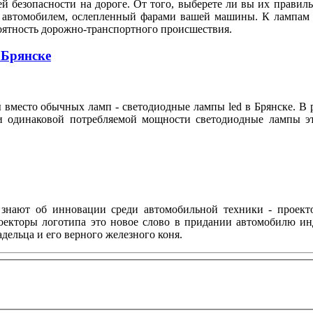
й безопасности на дороге. От того, выберете ли вы их правиль
 автомобилем, ослепленный фарами вашей машины. К лампам г
роятность дорожно-транспортного происшествия.
 Брянске
место обычных ламп - светодиодные лампы led в Брянске. В ре
при одинаковой потребляемой мощности светодиодные лампы 
 знают об инновации среди автомобильной техники - проекто
роекторы логотипа это новое слово в придании автомобилю и
дельца и его верного железного коня.