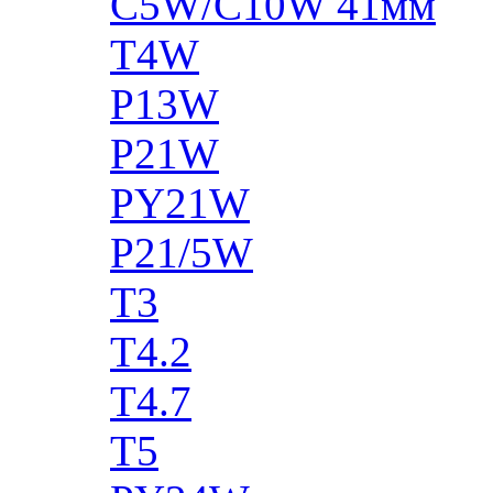
C5W/C10W 41мм
T4W
P13W
P21W
PY21W
P21/5W
T3
T4.2
T4.7
T5