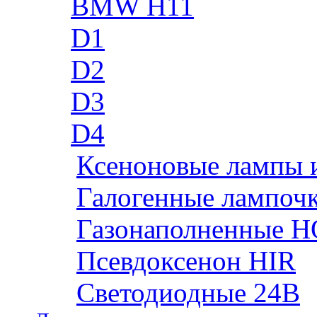
BMW H11
D1
D2
D3
D4
Ксеноновые лампы 
Галогенные лампоч
Газонаполненные H
Псевдоксенон HIR
Cветодиодные 24B