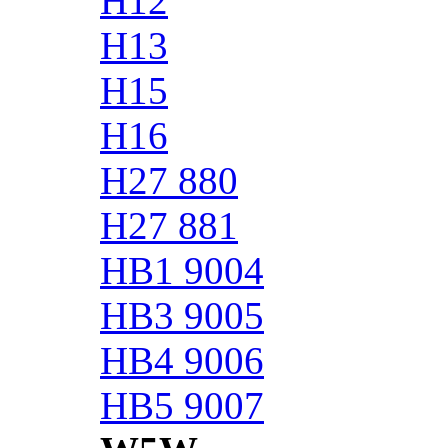
H12
H13
H15
H16
H27 880
H27 881
HB1 9004
HB3 9005
HB4 9006
HB5 9007