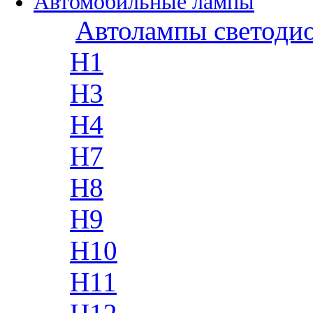
Автомобильные лампы
Автолампы светоди
H1
H3
H4
H7
H8
H9
H10
H11