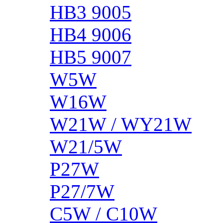
HB3 9005
HB4 9006
HB5 9007
W5W
W16W
W21W / WY21W
W21/5W
P27W
P27/7W
C5W / C10W