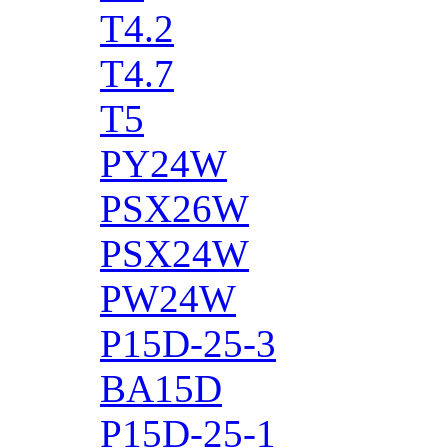
T4.2
T4.7
T5
PY24W
PSX26W
PSX24W
PW24W
P15D-25-3
BA15D
P15D-25-1