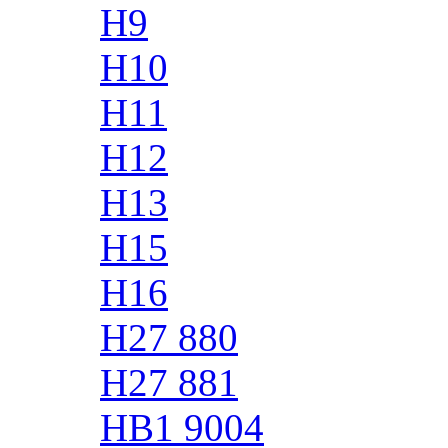
H9
H10
H11
H12
H13
H15
H16
H27 880
H27 881
HB1 9004