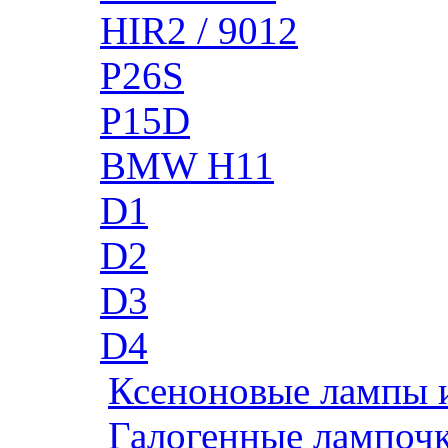
HIR2 / 9012
P26S
P15D
BMW H11
D1
D2
D3
D4
Ксеноновые лампы 
Галогенные лампоч