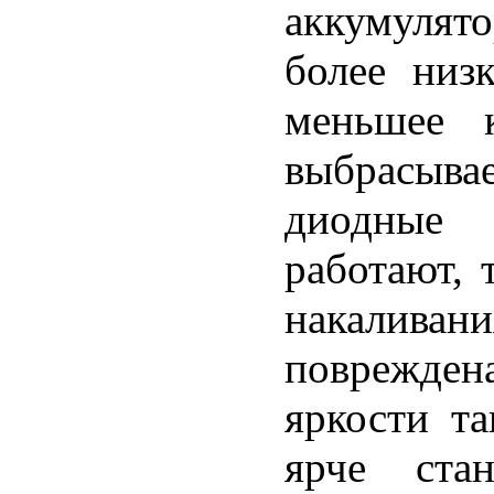
аккумулято
более низк
меньшее к
выбрасывае
диодные 
работают, 
накалива
поврежден
яркости т
ярче ста