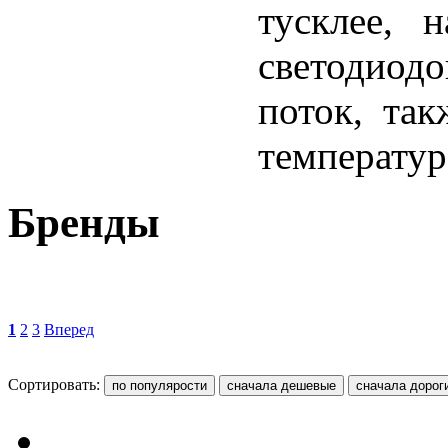
тусклее, 
светодиод
поток, та
температур
Бренды
1
2
3
Вперед
Сортировать: