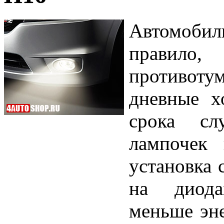
Автомобиль
правил
противо
дневные х
срока сл
лампочек 
установка 
на диода
меньше эне